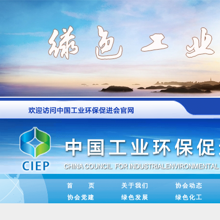
中共中央办公厅印发《关于加强
首 页
关于我们
协会动态
协会党建
绿色发展
绿色化工
学习新语丨党的二十届四中全会
新兴领域党建如何破解“新”“难”