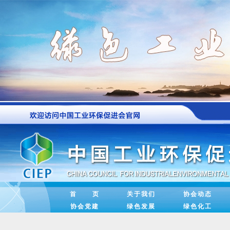
中共中央办公厅印发《关于加强
首 页
关于我们
协会动态
协会党建
绿色发展
绿色化工
学习新语丨党的二十届四中全会
新兴领域党建如何破解“新”“难”